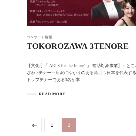
コンサート情報
TOKOROZAWA 3TENORE
【文化庁「 ARTS for the future! 」 補助対象事業】～と
ざわ 3テナー～所沢にゆかりのある尚且つ日本を代表す
トップテナーである3名が本 …
READ MORE
投
Page
Page
1
2