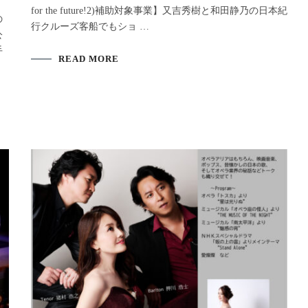
for the future!2)補助対象事業】又吉秀樹と和田静乃の日本紀
の
行クルーズ客船でもショ …
公
手
READ MORE