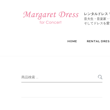
レンタルドレス 
音大生・音楽家・
HOME
RENTAL DRES
検
索
索
対
象: