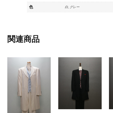
色
白, グレー
関連商品