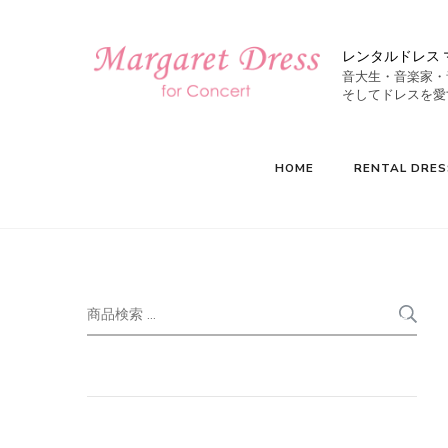
レンタルドレス 
音大生・音楽家・
HOME
RENTAL DRES
検
索
索
対
象: