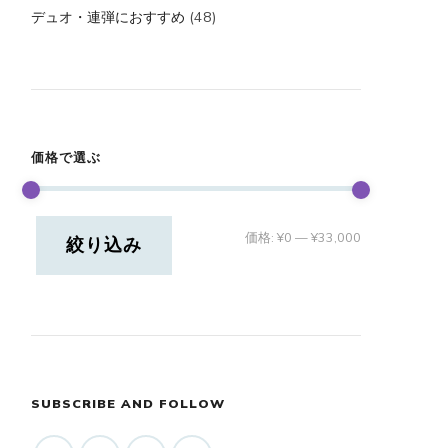
デュオ・連弾におすすめ
(48)
価格で選ぶ
最
最
価格:
¥0
—
¥33,000
絞り込み
低
高
価
価
格
格
SUBSCRIBE AND FOLLOW