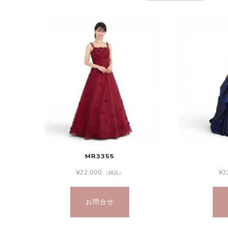
い
順
MR3355
¥
22,000
¥
2
（税込）
お問合せ