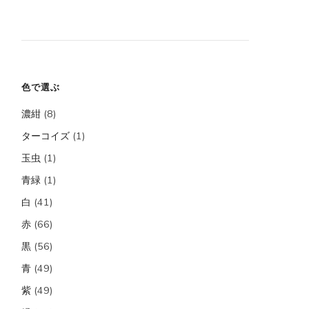
対
象:
色で選ぶ
濃紺
(8)
ターコイズ
(1)
玉虫
(1)
青緑
(1)
白
(41)
赤
(66)
黒
(56)
青
(49)
紫
(49)